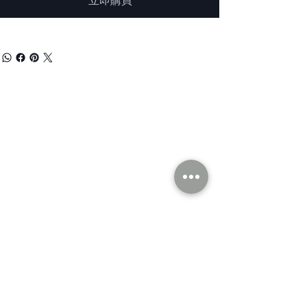
立即購買
認識我們
聯繫我們
隱私政策
地址
香港
九龍尖沙咀東
麼地道75號
南洋中心1座7樓
社交媒體
分銷商
美國