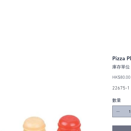
關於我們
品牌
影片
聯繫我們
Pizza P
庫存單位
價
HK$80.00
格
22675-1
數量