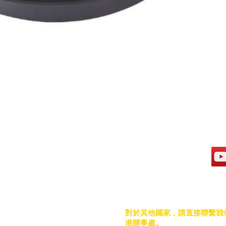
地址
社
香港
九龍尖沙咀東
麼地道75號
南洋中心1座7樓
對於其他國家，請直接聯繫我
電話：909 879 7888
港辦事處。
傳真：909 879 7878