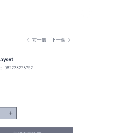
前一個
下一個
layset
SKU
082228226752
：
082228226752