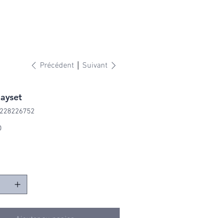
S
Précédent
Suivant
layset
228226752
28226752
D