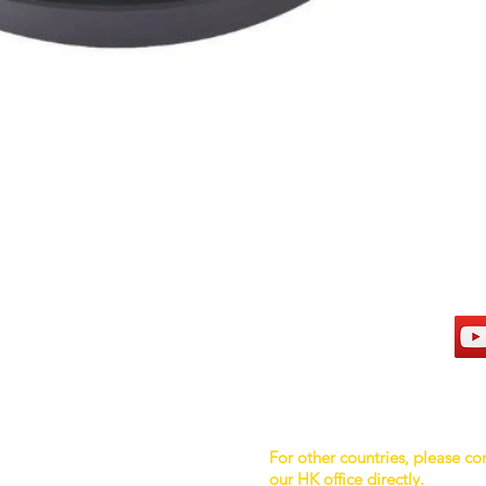
hong kong sar headquarters
s
7/F., Tower 1, South Seas Centre,
Tsimshatsui East, Kowloon,
Hong Kong.
rmation
For other countries, please co
Tel : 909 879 7888
our HK office directly.
Fax : 909 879 7878