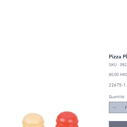
ABOUT US
BRANDS
VIDEOS
CONTACT U
Pizza P
SKU
SKU :
082
0822
Prix
80,00 HK
22675-1
Quantité